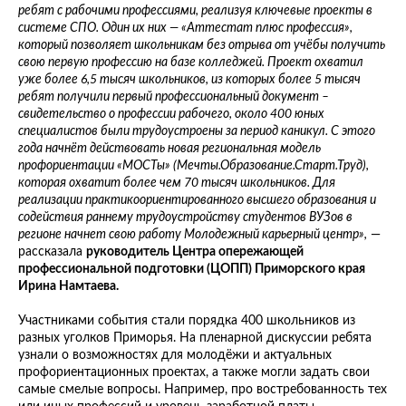
ребят с рабочими профессиями, реализуя ключевые проекты в
системе СПО. Один их них — «Аттестат плюс профессия»,
который позволяет школьникам без отрыва от учёбы получить
свою первую профессию на базе колледжей. Проект охватил
уже более 6,5 тысяч школьников, из которых более 5 тысяч
ребят получили первый профессиональный документ –
свидетельство о профессии рабочего, около 400 юных
специалистов были трудоустроены за период каникул. С этого
года начнёт действовать новая региональная модель
профориентации «МОСТы» (Мечты.Образование.Старт.Труд),
которая охватит более чем 70 тысяч школьников. Для
реализации практикоориентированного высшего образования и
содействия раннему трудоустройству студентов ВУЗов в
регионе начнет свою работу Молодежный карьерный центр»,
—
рассказала
руководитель Центра опережающей
профессиональной подготовки (ЦОПП) Приморского края
Ирина Намтаева.
Участниками события стали порядка 400 школьников из
разных уголков Приморья. На пленарной дискуссии ребята
узнали о возможностях для молодёжи и актуальных
профориентационных проектах, а также могли задать свои
самые смелые вопросы. Например, про востребованность тех