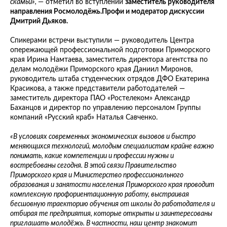
скамьи»,
— отметил во вступлении
заместитель руководителя
направления Росмолодёжь.Профи и модератор дискуссии
Дмитрий Дьяков.
Спикерами встречи выступили — руководитель Центра
опережающей профессиональной подготовки Приморского
края Ирина Намтаева, заместитель директора агентства по
делам молодёжи Приморского края Даниил Миронов,
руководитель штаба студенческих отрядов ДФО Екатерина
Красикова, а также представители работодателей —
заместитель директора ПАО «Ростелеком» Александр
Баханцов и директор по управлению персоналом Группы
компаний «Русский краб» Наталья Савченко.
«В условиях современных экономических вызовов и быстро
меняющихся технологий, молодым специалистам крайне важно
понимать, какие компетенции и профессии нужны и
востребованы сегодня. В этой связи Правительство
Приморского края и Министерство профессионального
образования и занятости населения Приморского края проводит
комплексную профориентационную работу, выстраивая
бесшовную траекторию обучения от школы до работодателя и
отбирая те предприятия, которые открыты и заинтересованы
приглашать молодёжь. В частности, наш центр знакомит