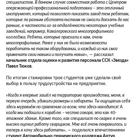
специалистов. В данном случае совместная работа с Центром
опережающей профессиональной подготовки – это отличный
инструмент, который позволяет показать завод тем ребятам,
которые по разным обстоятельствам не смогли доехать до нас
раньше, в частности из-за отдалённости некоторых учебных
заведений, например, Кавалеровского многопрофильного
колледжа. Ребята, которые приехали к нам, очень
многопрофильные. Ранее у них не было возможности
поработать на таком оборудовании, и каждый из них смог
применить свои навыки и получить новые»
, — рассказал
начальник отдела оценки и развития персонала ССК «Звезда»
Павел Тюков
.
По итогам стажировки трое студентов уже сделали свой
выбор в пользу трудоустройства на предприятии.
«Когда я впервые зашёл на территорию производства, меня, в
первую очередь, удивили размеры и габариты. Ты ощущаешь себя
здесь муравьём по сравнению со всем, что здесь находится! А
когда мы подошли к кораблю – честно говоря, это как 40-
этажное здание. Кроме того, как специалист по сварке я очень
высоко оценил работу сварщиков. Мне всё очень понравилось, и
теперь я хочу здесь работать»
, — поделился впечатлениями
студент Автомобильно-технического колледжа Артур