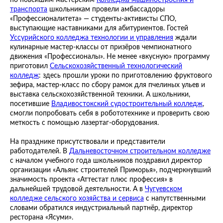
по новейшим мастерским
Колледжа машиностроения и
транспорта
школьникам провели амбассадоры
«Профессионалитета» — студенты-активисты СПО,
выступающие наставниками для абитуриентов. Гостей
Уссурийского колледжа технологии и управления
ждали
кулинарные мастер-классы от призёров чемпионатного
движения «Профессионалы». Не менее «вкусную» программу
приготовил
Сельскохозяйственный технологический
колледж
: здесь прошли уроки по приготовлению фруктового
зефира, мастер-класс по сбору рамок для пчелиных ульев и
выставка сельскохозяйственной техники. А школьники,
посетившие
Владивостокский судостроительный колледж
,
смогли попробовать себя в робототехнике и проверить свою
меткость с помощью лазертаг-оборудования.
На празднике присутствовали и представители
работодателей. В
Дальневосточном строительном колледже
с началом учебного года школьников поздравил директор
организации «Альянс строителей Приморья», подчеркнувший
значимость проекта «Аттестат плюс профессия» в
дальнейшей трудовой деятельности. А в
Чугуевском
колледже сельского хозяйства и сервиса
с напутственными
словами обратился индустриальный партнёр, директор
ресторана «Ясуми».