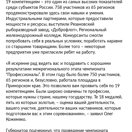
19 компетенциям – это один из самых высоких показателей
среди субъектов России. 758 участников из 65 регионов
продемонстрировали здесь свои навыки и умения.
Индустриальными партнерами, которые предоставили
мощности и ресурсы, выступили Рязановский
рыборазводный завод, «Доброфлот», Региональный
железнодорожный колледж. Конкурсанты смогли
попробовать себя в реальных условиях, поработать наравне
со старшими товарищами. Более того – некоторые
предприятия уже пригласили ребят на работу.
«Я искренне рад видеть вас и поздравить с хорошими
результатами межрегионального этапа чемпионата
“Профессионалы”. В этом году было более 750 участников,
65 регионов и, безусловно, работала площадка в
Приморском крае. Это позволило вам проявить себя по 19
компетенциям. Были широко охвачены те профессии,
которые нужны стране, нашему государству. Те 18 медалей,
пять из которых золотые, – оценка вашей деятельности,
вашего участия, деятельности ваших наставников, которые
подготовили вас к этим соревнованиям», – заявил Олег
Кожемяко.
Губернатор подчеркнул, что проведение чемпионата