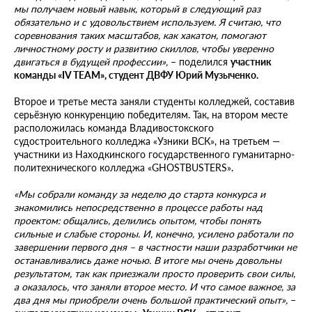
мы получаем новый навык, который в следующий раз
обязательно и с удовольствием используем. Я считаю, что
соревнования таких масштабов, как хакатон, помогают
личностному росту и развитию скиллов, чтобы уверенно
двигаться в будущей профессии»,
– поделился
участник
команды «IV TEAM», студент ДВФУ Юрий Музыченко.
Второе и третье места заняли студенты колледжей, составив
серьёзную конкуренцию победителям. Так, на втором месте
расположилась команда Владивостокского
судостроительного колледжа «Узники ВСК», на третьем —
участники из Находкинского государственного гуманитарно-
политехнического колледжа «GHOSTBUSTERS».
«Мы собрали команду за неделю до старта конкурса и
знакомились непосредственно в процессе работы над
проектом: общались, делились опытом, чтобы понять
сильные и слабые стороны. И, конечно, усилено работали по
завершении первого дня – в частности наши разработчики не
останавливались даже ночью. В итоге мы очень довольны
результатом, так как приезжали просто проверить свои силы,
а оказалось, что заняли второе место. И что самое важное, за
два дня мы приобрели очень большой практический опыт»,
–