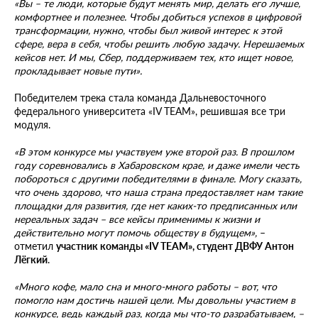
«Вы – те люди, которые будут менять мир, делать его лучше,
комфортнее и полезнее. Чтобы добиться успехов в цифровой
трансформации, нужно, чтобы был живой интерес к этой
сфере, вера в себя, чтобы решить любую задачу. Нерешаемых
кейсов нет. И мы, Сбер, поддерживаем тех, кто ищет новое,
прокладывает новые пути».
Победителем трека стала команда Дальневосточного
федерального университета «IV TEAM», решившая все три
модуля.
«В этом конкурсе мы участвуем уже второй раз. В прошлом
году соревновались в Хабаровском крае, и даже имели честь
побороться с другими победителями в финале. Могу сказать,
что очень здорово, что наша страна предоставляет нам такие
площадки для развития, где нет каких-то предписанных или
нереальных задач – все кейсы применимы к жизни и
действительно могут помочь обществу в будущем»,
–
отметил
участник команды «IV TEAM», студент ДВФУ Антон
Лёгкий
.
«Много кофе, мало сна и много-много работы – вот, что
помогло нам достичь нашей цели. Мы довольны участием в
конкурсе, ведь каждый раз, когда мы что-то разрабатываем, –