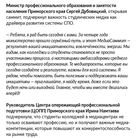
Министр профессионального образования и занятости
населения Приморского края Сергей Дубовицкий
, открывая
саммит, подчеркнул важность студенческих медиа как
драйвера развития системы СПО.
— Ребята, я рад быть сегодня с вами. За четыре года
министерство прошло серьёзный путь, и этот МедиаСаммит —
результат вашей инициативности, вовлечённости, энергии. Мы
видим, как колледжи и студенты становятся не просто
участниками процесса, а настоящими амбассадорами среднего
профессионального образования. Те медиапроекты, которые вы
сегодня создаёте и реализуете, важны для всей системы. Я
рядом, чтобы помогать, быть полезным и поддерживать ваши
инициативы — приглашайте, я найду время, даже если это
будет ночь или выходной. Главное, чтобы мы вместе двигались
вперёд!
Руководитель Центра опережающей профессиональной
подготовки (ЦОПП) Приморского края Ирина Намтаева
подчеркнула, что студенты колледжей в медиацентрах не
только осваивают профессию, но и получают важные медиа-
компетенции, которые повышают их конкурентоспособность
на рынке труда.